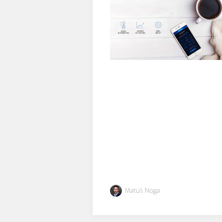
Matúš Noga