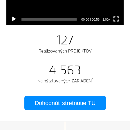
00:00
|
00:56
1.00x
127
Realizovaných PROJEKTOV
4 563
Nainštalovaných ZARIADENÍ
Dohodnúť stretnutie TU