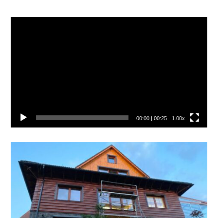
Video
prehrávač
00:00
|
00:25
1.00x