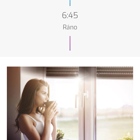
6:45
Ráno