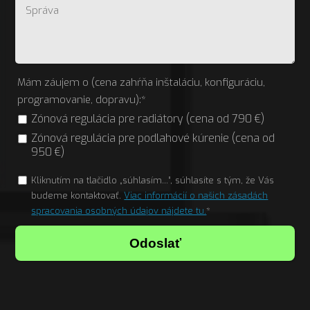
Mám záujem o (cena zahŕňa inštaláciu, konfiguráciu,
programovanie, dopravu):*
Zónová regulácia pre radiátory (cena od 790 €)
Zónová regulácia pre podlahové kúrenie (cena od
950 €)
Kliknutím na tlačidlo „súhlasím...“, súhlasíte s tým, že Vás
budeme kontaktovať.
Viac informácií o našich zásadách
spracovania osobných údajov nájdete tu.
*
Odoslať