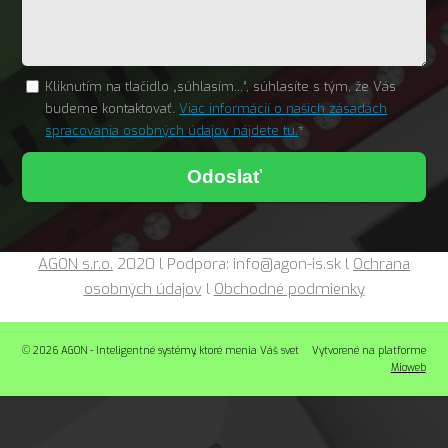
Kliknutím na tlačidlo „súhlasím...“, súhlasíte s tým, že Vás
budeme kontaktovať.
Viac informácií o našich zásadách
spracovania osobných údajov nájdete tu.
*
Odoslať
AGON s.r.o.
2020 l Podpora: info@agon-is.sk l
Ochrana
osobných údajov
l
Obchodné podmienky
© 2026 AGON - Inteligentné systémy, ktoré menia Váš svet
Vytvorené na platforme
Mioweb