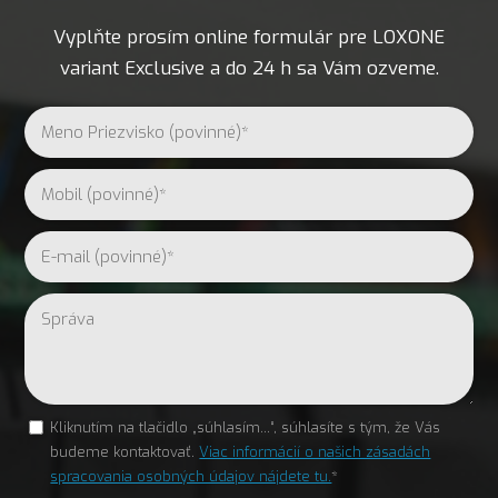
Vyplňte prosím online formulár pre LOXONE
variant Exclusive a do 24 h sa Vám ozveme.
Kliknutím na tlačidlo „súhlasím...“, súhlasíte s tým, že Vás
budeme kontaktovať.
Viac informácií o našich zásadách
spracovania osobných údajov nájdete tu.
*