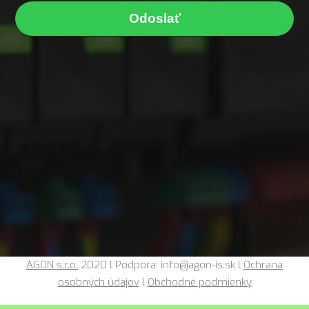
Odoslať
AGON s.r.o.
2020 l Podpora: info@agon-is.sk l
Ochrana
osobných údajov
l
Obchodné podmienky