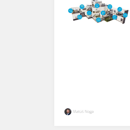
Matúš Noga