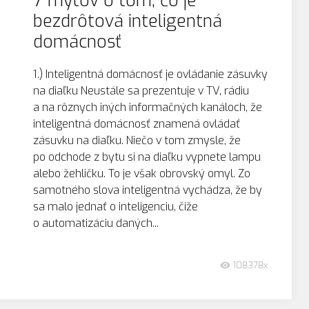
7 mýtov o tom, čo je
bezdrôtová inteligentná
domácnosť
1.) Inteligentná domácnosť je ovládanie zásuvky
na diaľku Neustále sa prezentuje v TV, rádiu
a na rôznych iných informačných kanáloch, že
inteligentná domácnosť znamená ovládať
zásuvku na diaľku. Niečo v tom zmysle, že
po odchode z bytu si na diaľku vypnete lampu
alebo žehličku. To je však obrovský omyl. Zo
samotného slova inteligentná vychádza, že by
sa malo jednať o inteligenciu, čiže
o automatizáciu daných...
108378x