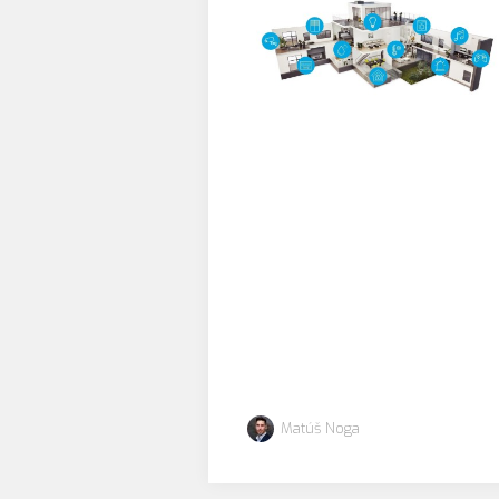
Matúš Noga